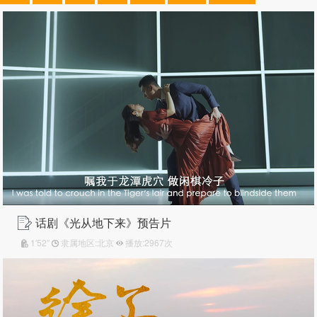
话剧《光从地下来》预告片
1′52″
隶属地区:北京
播放:2967次