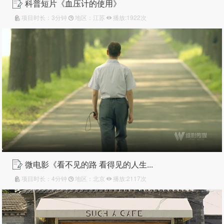
科普短片《血压计的使用》
项目时长：3分钟
地区：江苏
播放:1922次
微电影《看不见的路 看得见的人生...
项目时长：4分钟
地区：北京
播放:2117次