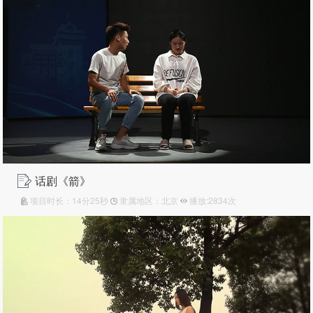
话剧《箭》
项目时长：14分25秒
隶属地区：北京
播放:2834次